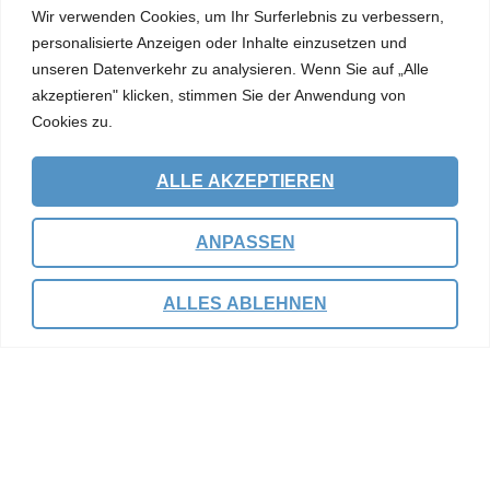
Wir verwenden Cookies, um Ihr Surferlebnis zu verbessern,
redet, er offenbart sich, er schafft und erhält die Welt,
personalisierte Anzeigen oder Inhalte einzusetzen und
er sendet seine Propheten und zum Höhepunkt
unseren Datenverkehr zu analysieren. Wenn Sie auf „Alle
seinen eigenen Sohn Jesus Christus. Inspiriert durch
akzeptieren" klicken, stimmen Sie der Anwendung von
sein ganzheitliches Wirken (Verkündigung,
Cookies zu.
Befähigung, Barmherzigkeit, Gerechtigkeit
ALLE AKZEPTIEREN
MEHR LESEN
ANPASSEN
ALLES ABLEHNEN
WERDE TEIL VON MISSION
Gott schreibt Geschichte mit dir und mir. Motiviert von
seiner Liebe wollen wir uns auf unterschiedlichste Art
und Weise an Gottes Mission beteiligen. Entdecke
hier Einsatzmöglichkeiten auf der ganzen Welt.